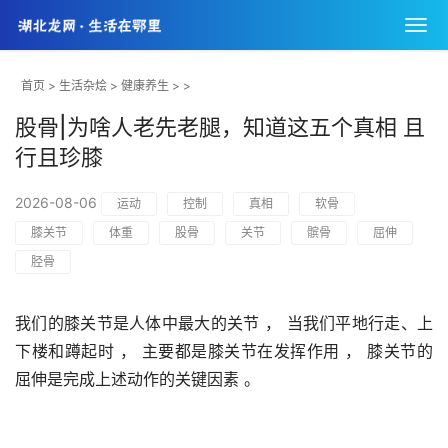
首页
>
生活杂烩
>
健康养生
> >
股骨|为啥人老先老腿，知道这五个真相 且
行且珍膝
2026-08-06
运动
控制
真相
软骨
膝关节
体重
股骨
关节
髌骨
屈伸
胫骨
我们的膝关节是人体中最大的关节 ， 当我们平地行走、上
下楼和蹲起时 ， 主要都是膝关节在发挥作用 ， 膝关节的
屈伸是完成上述动作的关键因素 。