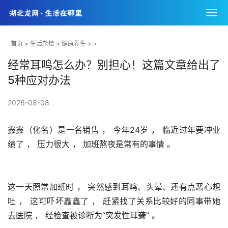
首页
>
生活杂烩
>
健康养生
> >
经常耳鸣怎么办？别担心！这篇文章给出了
5种应对办法
2026-08-08
鑫鑫（化名）是一名销售 ， 今年24岁 ， 临近过年要冲业
绩了 ， 压力很大 ， 加班熬夜是常有的事情 。 
这一天照常加班时 ， 突然感到耳鸣、头晕、还有点恶心想
吐 ， 这可吓坏鑫鑫了 ， 赶紧找了关系比较好的同事带她
去医院 ， 经检查被诊断为“突发性耳聋” 。 