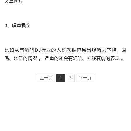
文章图片
3、噪声损伤
比如从事酒吧DJ行业的人群就很容易出现听力下降、耳
鸣、眩晕的情况 ， 严重的还会有幻听、神经衰弱的表现 。 
上一页
1
2
下一页