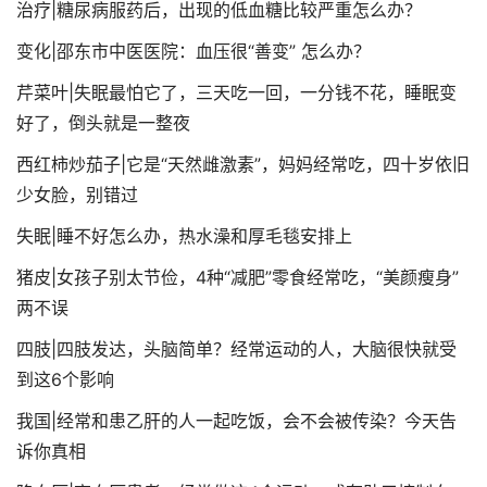
治疗|糖尿病服药后，出现的低血糖比较严重怎么办？
变化|邵东市中医医院：血压很“善变” 怎么办？
芹菜叶|失眠最怕它了，三天吃一回，一分钱不花，睡眠变
好了，倒头就是一整夜
西红柿炒茄子|它是“天然雌激素”，妈妈经常吃，四十岁依旧
少女脸，别错过
失眠|睡不好怎么办，热水澡和厚毛毯安排上
猪皮|女孩子别太节俭，4种“减肥”零食经常吃，“美颜瘦身”
两不误
四肢|四肢发达，头脑简单？经常运动的人，大脑很快就受
到这6个影响
我国|经常和患乙肝的人一起吃饭，会不会被传染？今天告
诉你真相