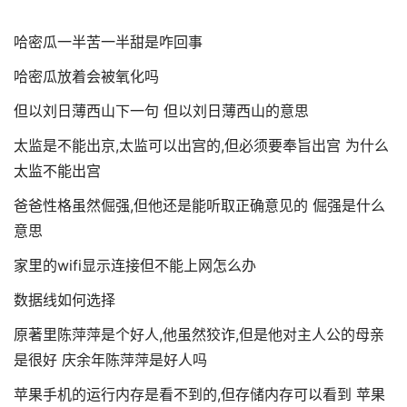
哈密瓜一半苦一半甜是咋回事
哈密瓜放着会被氧化吗
但以刘日薄西山下一句 但以刘日薄西山的意思
太监是不能出京,太监可以出宫的,但必须要奉旨出宫 为什么
太监不能出宫
爸爸性格虽然倔强,但他还是能听取正确意见的 倔强是什么
意思
家里的wifi显示连接但不能上网怎么办
数据线如何选择
原著里陈萍萍是个好人,他虽然狡诈,但是他对主人公的母亲
是很好 庆余年陈萍萍是好人吗
苹果手机的运行内存是看不到的,但存储内存可以看到 苹果