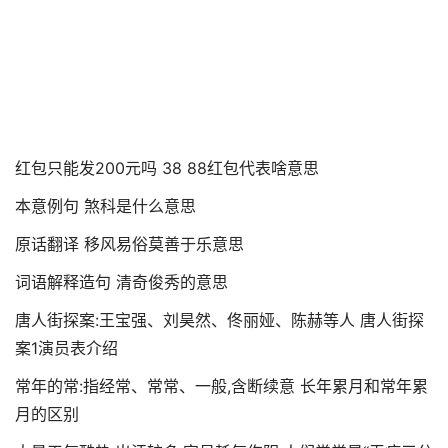
红包只能发200元吗 38 88红包代表啥意思
本意例句 煞科是什么意思
原话翻译 移风易俗莫善于乐意思
词语解释造句 清奇俊秀的意思
唐人街探案:王宝强、刘昊然、佟丽娅、陈赫等人 唐人街探
案1演员表介绍
常年的常:指经常、常常、一般,含断续意 长年累月和常年累
月的区别