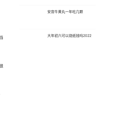
安宫牛黄丸一年吃几颗
大年初六可以烧纸钱吗2022
当
很
一