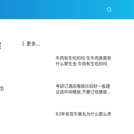
更多...
层
牛肉有生吃的吗 生牛肉里面有
什么寄生虫 牛肉有生吃的吗
考研订酒店哪层比较好一般建
出
议选中间楼层,不要订低楼层的
考研订酒店订几层数
83年安宫牛黄丸为什么那么贵