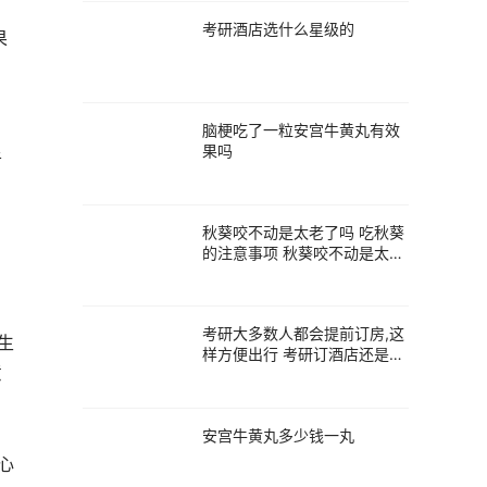
考研酒店选什么星级的
果
脑梗吃了一粒安宫牛黄丸有效
果吗
者
秋葵咬不动是太老了吗 吃秋葵
的注意事项 秋葵咬不动是太老
了吗
考研大多数人都会提前订房,这
生
样方便出行 考研订酒店还是民
意
宿
安宫牛黄丸多少钱一丸
心