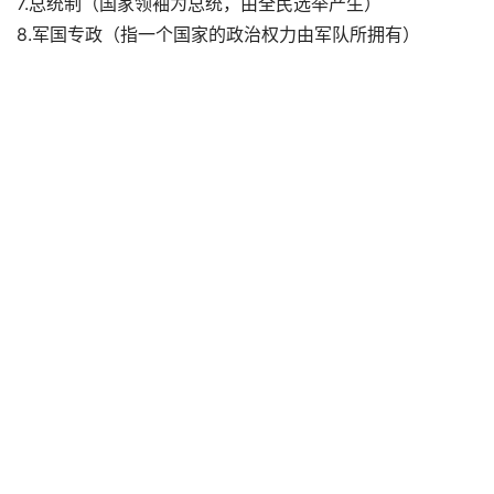
7.总统制（国家领袖为总统，由全民选举产生）
8.军国专政（指一个国家的政治权力由军队所拥有）