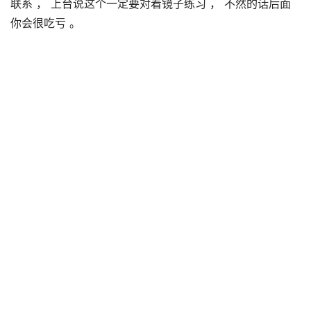
联系 ， 上台说这个一定要对着镜子练习 ， 不然的话后面
你会很吃亏 。