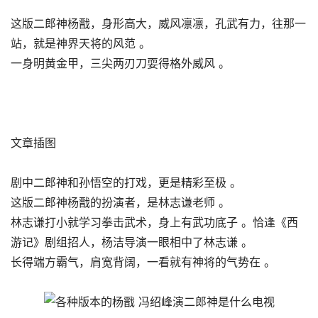
这版二郎神杨戬，身形高大，威风凛凛，孔武有力，往那一
站，就是神界天将的风范 。
一身明黄金甲，三尖两刃刀耍得格外威风 。
文章插图
剧中二郎神和孙悟空的打戏，更是精彩至极 。
这版二郎神杨戬的扮演者，是林志谦老师 。
林志谦打小就学习拳击武术，身上有武功底子 。恰逢《西
游记》剧组招人，杨洁导演一眼相中了林志谦 。
长得端方霸气，肩宽背阔，一看就有神将的气势在 。