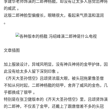
李建华老师饰演的二郎神杨戬，却没有让太多人感觉出神将
的威武 。
这版二郎神脸型偏瘦长，眼睛很大，看起来气质温和温润
。
文章插图
加上服装设计，异域风明显，没有神兵神将的金甲护体，因
此没有给太多人留下深刻印象 。
《齐天大圣孙悟空》吕颂贤浓眉大眼，被头冠拖累像圣僧
不知从何时起，二郎神杨戬的铠甲，舍弃了威风的金色，几
乎都换成了银甲 。
特别是在张卫健版本的《齐天大圣孙悟空》里，吕颂贤饰演
的二郎神，不仅丢了金甲，还戴上了跟唐僧差不多的头冠