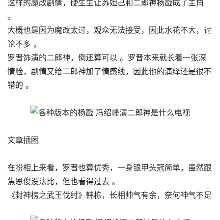
这样的魔改剧情，硬生生让苏妲己和二郎神杨戬成了主角
。
大概也是因为魔改太过，观众无法接受，因此水花不大，讨
论不多 。
罗晋饰演的二郎神，倒还算可以 。罗晋本来就长着一张深
情脸，剧情又给二郎神加了情感线，因此他的演绎还是很不
错的 。
文章插图
在扮相上来看，罗晋也算优秀，一身银甲头冠简单，虽然跟
焦恩俊没法比，但也看得过去 。
《封神榜之武王伐纣》韩栋，长相帅气有余，奈何神气不足