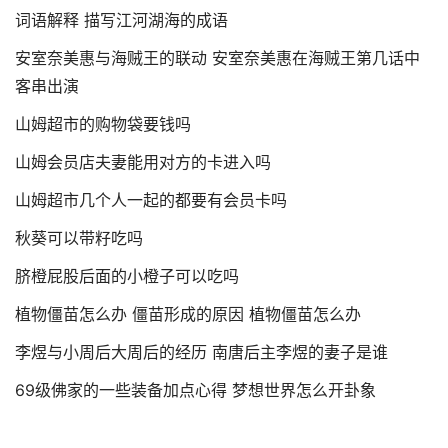
词语解释 描写江河湖海的成语
安室奈美惠与海贼王的联动 安室奈美惠在海贼王第几话中
客串出演
山姆超市的购物袋要钱吗
山姆会员店夫妻能用对方的卡进入吗
山姆超市几个人一起的都要有会员卡吗
秋葵可以带籽吃吗
脐橙屁股后面的小橙子可以吃吗
植物僵苗怎么办 僵苗形成的原因 植物僵苗怎么办
李煜与小周后大周后的经历 南唐后主李煜的妻子是谁
69级佛家的一些装备加点心得 梦想世界怎么开卦象