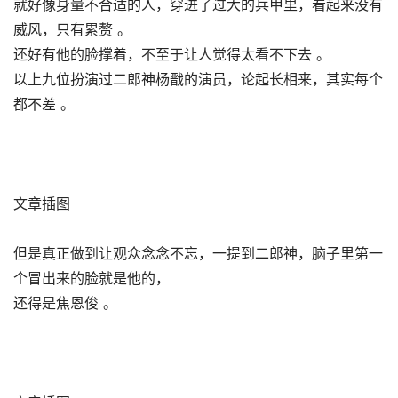
就好像身量不合适的人，穿进了过大的兵甲里，看起来没有
威风，只有累赘 。
还好有他的脸撑着，不至于让人觉得太看不下去 。
以上九位扮演过二郎神杨戬的演员，论起长相来，其实每个
都不差 。
文章插图
但是真正做到让观众念念不忘，一提到二郎神，脑子里第一
个冒出来的脸就是他的，
还得是焦恩俊 。