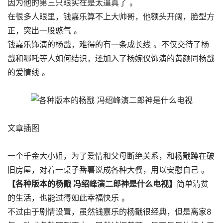
因为他的第三只眼实在是太逼真了 。
在很多人眼里，钱嘉乐算不上大帅哥，他额头开阔，脸型方
正，突出一股憨气 。
钱嘉乐饰演的杨戬，难得的有一条成长线 。不仅交待了杨
戬和哪吒等人如何结识，还加入了杨婉仪饰演的黄颜同杨戬
的爱情线 。
文章插图
一个千金大小姐，为了爱情和父母断绝关系，和杨戬蹲在破
旧房屋，对着一桌子番薯说成各种大餐，用以安慰自己 。
【各种版本的杨戬 冯绍峰演二郎神是什么电视】
简单清贫
的生活，也能过得如此幸福快乐 。
不过由于剧情设置，虽然钱嘉乐的杨戬很经典，但是离家8