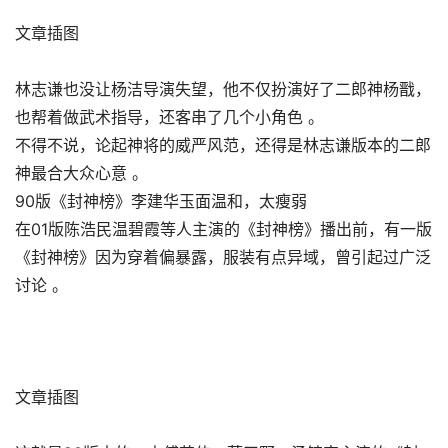
文章插图
林志谦也没让杨洁导演失望，他不仅扮演好了二郎神杨戬，
也帮着做武术指导，还客串了几个小角色 。
不得不说，论起神将的威严风范，还得是林志谦版本的二郎
神最合大众心意 。
90版《封神榜》李建华玉面温和，太瘦弱
在01版陈浩民温碧霞等人主演的《封神榜》播出前，有一版
《封神榜》因为穿着偏暴露，服装有点异域，曾引起过广泛
讨论 。
文章插图