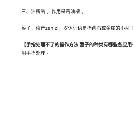
三、油槽凿 。作用是凿油槽 。
錾子，读音zàn zi，汉语词语是指凿石或金属的小凿子
【手指处理不了的操作方法 錾子的种类有哪些各应用
用手指处理 。