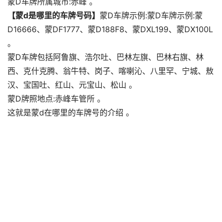
蒙D车牌所属城市:赤峰 。
【蒙d是哪里的车牌号码】
蒙D车牌示例:蒙D车牌示例:蒙
D16666、蒙DF1777、蒙D188F8、蒙DXL199、蒙DX100L
。
蒙D车牌包括阿鲁旗、浩尔吐、巴林左旗、巴林右旗、林
西、克什克腾、翁牛特、岗子、喀喇沁、八里罕、宁城、敖
汉、宝国吐、红山、元宝山、松山 。
蒙D牌照地点:赤峰车管所 。
这就是蒙d在哪里的车牌号的介绍 。