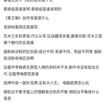
春城无处不飞花的意思是什么
蔡侯纸是谁发明 蔡侯纸是谁发明的
《寄王琳》创作背景是什么
发财树喜阴还是喜阳
花木兰女扮男装,代父从军,征战疆场多载,屡建功勋 花木兰是
哪个朝代的女英雄
面粉和淀粉的区别是:成分不同 来源不同、用途不同等 面粉
和淀粉有啥区别啊
征服中李梅真实原型人物的资料并不多,剧中也没有给出交
代 征服李梅原型是谁
纸牌中是一副扑克牌,没有大小王。 电脑纸牌怎么玩
相机白平衡字面上的理解是白色的平衡 相机白平衡是什么
意思