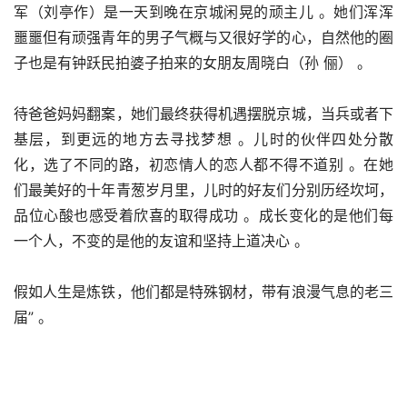
军（刘亭作）是一天到晚在京城闲晃的顽主儿 。她们浑浑
噩噩但有顽强青年的男子气概与又很好学的心，自然他的圈
子也是有钟跃民拍婆子拍来的女朋友周晓白（孙 俪） 。
待爸爸妈妈翻案，她们最终获得机遇摆脱京城，当兵或者下
基层，到更远的地方去寻找梦想 。儿时的伙伴四处分散
化，选了不同的路，初恋情人的恋人都不得不道别 。在她
们最美好的十年青葱岁月里，儿时的好友们分别历经坎坷，
品位心酸也感受着欣喜的取得成功 。成长变化的是他们每
一个人，不变的是他的友谊和坚持上道决心 。
假如人生是炼铁，他们都是特殊钢材，带有浪漫气息的老三
届” 。