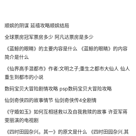
顺嫔的阴谋 延禧攻略顺嫔结局
全球票房冠军票房多少 阿凡达票房是多少
《蓝鲸的眼睛》的主要内容是什么 《蓝鲸的眼睛》的内容
简介是什么
《仙界高手混都市》作者:文明之子;重生之都市大仙人 仙人
重生到都市的小说
数码宝贝大冒险剧情攻略 psp数码宝贝大冒险攻略
仙剑奇侠四的故事情节 仙剑奇侠传4全剧情
《守婚如玉》如何互相拯救以及自我救赎的故事 许亚军蒋
雯丽演的电视剧
《四时田园杂兴。其一》的原文是什么 《四时田园杂兴.其