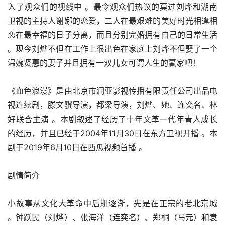
入了观众们的视线中 。最令观众们热议的莫过刘烨和湖南
卫视的主持人谢娜的恋爱，二人在最艰难的美好时光相逢相
恋在最幸福的日子分离，而且分别完婚拥有自己的日常生活 
。现今刘烨不但在工作上很出色在家庭上刘烨不但娶了一个
温婉贤惠的妻子并且拥有一双儿女可谓人生的羸家吧！
《血色浪漫》是由北京市润亚影视传播有限责任公司出品电
视连续剧，滕文骥导演，都梁导演，刘烨、她、连奕名、林
好联合主演 。本剧叙述了经历了十年文革一代年青人成长
的经历，并且已经于2004年11月30日在东方卫视开播 。本
剧于2019年6月10日在西瓜视频首播 。
剧情简介
小故事从文化大革命中后期逐渐，先是在正宗的老北京城 
。钟跃民（刘烨）、张海洋（连奕名）、郑桐（马元）和袁