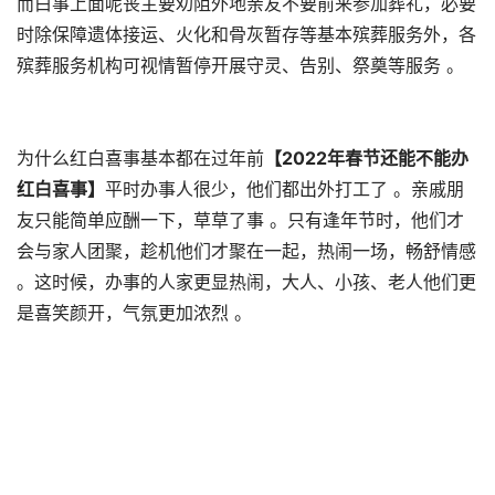
而白事上面呢丧主要劝阻外地亲友不要前来参加葬礼，必要
时除保障遗体接运、火化和骨灰暂存等基本殡葬服务外，各
殡葬服务机构可视情暂停开展守灵、告别、祭奠等服务 。
为什么红白喜事基本都在过年前
【2022年春节还能不能办
红白喜事】
平时办事人很少，他们都出外打工了 。亲戚朋
友只能简单应酬一下，草草了事 。只有逢年节时，他们才
会与家人团聚，趁机他们才聚在一起，热闹一场，畅舒情感
。这时候，办事的人家更显热闹，大人、小孩、老人他们更
是喜笑颜开，气氛更加浓烈 。