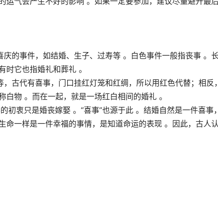
的运气会产生不好的影响 。如果一定要参加，建议尽量避开最
庆的事件，如结婚、生子、过寿等 。白色事件一般指丧事 。
有时它也指婚礼和葬礼 。
等，古代有喜事，门口挂红灯笼和红绸，所以用红色代替；相反
称白物 。而在一起，就是一场红白相间的婚礼 。
的初衷只是婚丧嫁娶 。“喜事”也源于此 。结婚自然是一件喜事
生命一样是一件幸福的事情，是知道命运的表现 。因此，古人