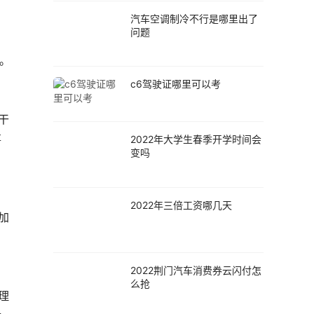
，
汽车空调制冷不行是哪里出了
问题
 。
c6驾驶证哪里可以考
干
事
2022年大学生春季开学时间会
变吗
2022年三倍工资哪几天
加
，
2022荆门汽车消费券云闪付怎
。
么抢
理