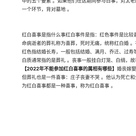
中的五个要素 。如果他们在这期间参与白事，对太老
一个环节，背对墓地 。
红白喜事是指什么事红白事件是指：红色事件是比较喜
命病逝者的葬礼称为喜葬，死时无痛，统称红白婚 。
红色指结婚长寿，一般包括结婚、满月、乔迁、过寿
白质通常指的是葬礼 。丧事一般挂白灯笼、白绢，故
【2022年不能参加红白喜事的属相有哪些】
婚丧嫁娶
但葬礼也是一件喜事：庄子丧妻不哭 。他认为死亡和
为红白喜事都是一种喜事，称为红白喜事 。