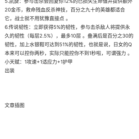
5.凯旋：参与击杀会回复你12%的已损失生命值并提供额外
20金币，救命残血反杀神技，百分之九十的英雄都适合
它，战士就不用犹豫直接点 。
6.传说韧性：立即获得5%的韧性，参与击杀敌人将提供永
久的韧性（每层2.5%），最多10层 。叠满后是百分之30的
韧性，加上水银鞋可达到51%的韧性，也就是说，日女的Q
本来可以控你两秒，实际只能控你不到1秒啦，可谓强力 。
小天赋：1攻速+1适应力+1护甲
出装
文章插图