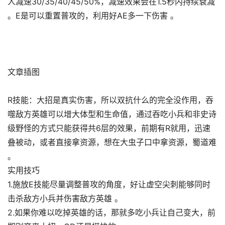
人减速30/35/40/45/50%，减速效果会在1.5秒内持续衰减
。E是可以重置普攻的，利用好AE多一下伤害 。
文章插图
R技能：大招是真实伤害，所以双抗什么的完全没作用，吞
噬敌方英雄可以增大体型和生命值，通过吞吃小兵和非史诗
级野怪的方式只能获得共6层的效果，前期有R就用，迅速
叠被动，或者直接拿资源，想在大虫子口中拿资源，蜀道难
。
实用技巧
1.施放E技能尽量调整普攻的角度，好让虚空尖刺能够同时
击杀敌方小兵并伤害敌方英雄 。
2.如果你难以吃掉英雄的话，那就多吃小兵让自己变大，前