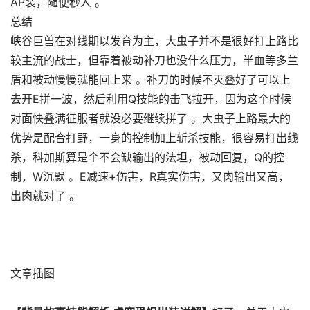
AP装，随便秒人 。
总结
峡谷巨兽在对线期以发育为主，大虫子并不是很好打上路比
较主流的战士，但靠着被动补刀也没什么压力，半血等多兰
盾和被动慢慢就能回上来 。补刀的时候不灭叠好了可以上
去开E拼一波，然后利用Q技能的击飞拉开，因为这个时候
对面快叠满征服者就没必要继续拼了 。大虫子上路最大的
优势是配合打野，一身的控制加上斩杀技能，很容易打出线
杀，科加斯算是个不会缺输出的法坦，被动回复，Q的控
制，W沉默 。E减速+伤害，R真实伤害，又肉输出又高，
出肉就对了 。
文章插图