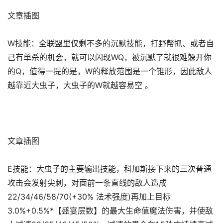
文章插图
W技能：全联盟里仅剩不多的沉默技能，打野帮抓、或者自
己有单杀的机会，就可以闪现WQ，被沉默了就很难躲开你
的Q，值得一提的是，W的释放范围是一个锥形，因此敌人
越靠近大虫子，大虫子的W就越容易空 。
文章插图
E技能：大虫子的主要输出技能，科加斯接下来的三次普通
攻击会发射尖刺，对面前一条直线的敌人造成
22/34/46/58/70(+30% 法术强度)再加上目标
3.0%+0.5%*【盛宴层数】的最大生命值魔法伤害，并使敌