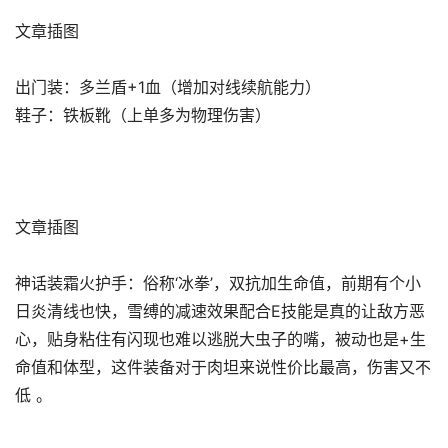
文章插图
出门装：多兰盾+1血（增加对线续航能力）
鞋子：铁板靴（上单多为物理伤害）
文章插图
神话装霜火护手：俗称‘冰拳’，双抗加生命值，前期有个小
日炎清线也快，雪缚的减速效果配合E技能是真的让敌方恶
心，贴身粘住有闪现也难以逃脱大虫子的嘴，被动也是+生
命值和体型，这件装备对于肉坦来说性价比最高，伤害又不
低 。