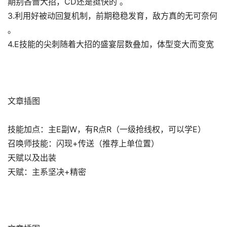
期别吝啬大招，CD还是挺快的 。
3.利用好被动回复机制，前期稳稳发育，敌方真的无可奈何
。
4.E技能的尖刺随着大招的盛宴层数叠加，体型变大而变宽
文章插图
技能加点：主E副W，有R点R（一级抢线权，可以学E）
召唤师技能：闪现+传送（推荐上单位置）
天赋以及出装
天赋：主系坚决+精密