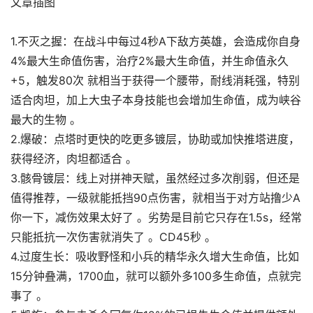
文章插图
1.不灭之握：在战斗中每过4秒A下敌方英雄，会造成你自身
4%最大生命值伤害，治疗2%最大生命值，并生命值永久
+5，触发80次 就相当于获得一个腰带，耐线消耗强，特别
适合肉坦，加上大虫子本身技能也会增加生命值，成为峡谷
最大的生物 。
2.爆破：点塔时更快的吃更多镀层，协助或加快推塔进度，
获得经济，肉坦都适合 。
3.骸骨镀层：线上对拼神天赋，虽然经过多次削弱，但还是
值得推荐，一级就能抵挡90点伤害，就相当于对方站撸少A
你一下，减伤效果太好了 。劣势是目前它只存在1.5s，经常
只能抵抗一次伤害就消失了 。CD45秒 。
4.过度生长：吸收野怪和小兵的精华永久增大生命值，比如
15分钟叠满，1700血，就可以额外多100多生命值，点就完
事了 。