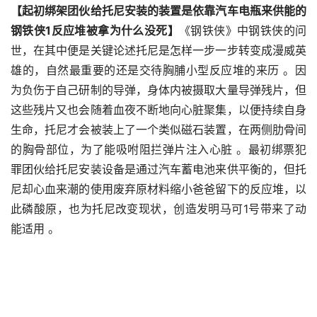
【起初绑架团伙给托尼安装的装置是依靠汽车电瓶来供能的 
钢铁侠1反应堆被拿为什么没死】
《钢铁侠》中钢铁侠的问
世，在其中便是关键论述托尼是怎样一步一步转变成漫威英
雄的，自然最重要的还是交待胸脯小型反应堆的来历 。因
为负伤于自己研制的导弹，身体内被摄取大量导弹残片，但
这些残片又也会随着血夜不断地向心脏聚集，以便持续自身
生命，托尼才会被装上了一个类似磁石装置，在两侧肋骨间
的胸骨部位，为了能吸咐阻拦弹片注入心脏 。最初绑票犯
罪团伙给托尼安装设备是通过汽车蓄电池来供平衡的，但托
尼却心血来潮的使用废弃原材料缩小爸爸留下的反应堆，以
此磷酸原，也为托尼改变现状，创造发明马可1号带来了动
能适用 。