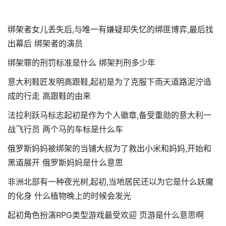
绑架者女儿丢失后,与唯一有嫌疑却失忆的绑匪博弈,最后找
出幕后 绑架者的演员
绑架罪的刑罚标准是什么 绑架判刑多少年
意大利鞋匠发明高跟鞋,起初是为了克服下雨天道路泥泞造
成的行走 高跟鞋的由来
法拉利跃马标志起初是作为个人徽章,备受重勋的意大利一
战飞行员 两个马的车标是什么车
俄罗斯妈妈被绑架的当铺大叔为了救出小米和妈妈,开始和
黑道展开 俄罗斯妈妈是什么意思
非洲北部有一种夜光树,起初,当地居民还以为它是什么妖魔
的化身 什么植物晚上的时候会发光
起初角色扮演RPG类型游戏最受欢迎 页游是什么意思啊