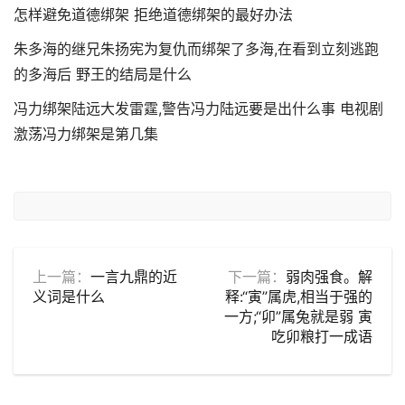
怎样避免道德绑架 拒绝道德绑架的最好办法
朱多海的继兄朱扬宪为复仇而绑架了多海,在看到立刻逃跑
的多海后 野王的结局是什么
冯力绑架陆远大发雷霆,警告冯力陆远要是出什么事 电视剧
激荡冯力绑架是第几集
上一篇：
一言九鼎的近
下一篇：
弱肉强食。解
义词是什么
释:“寅”属虎,相当于强的
一方;“卯”属兔就是弱 寅
吃卯粮打一成语