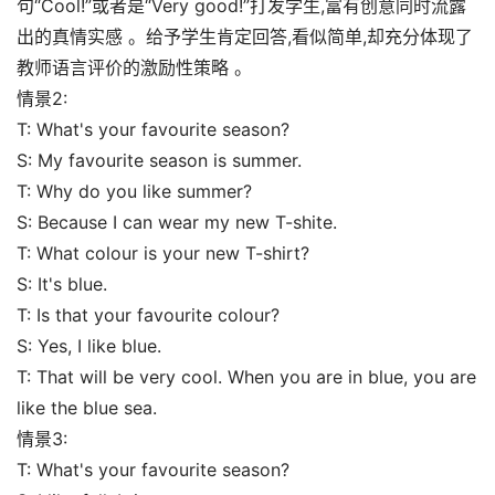
句“Cool!”或者是“Very good!”打发学生,富有创意同时流露
出的真情实感 。给予学生肯定回答,看似简单,却充分体现了
教师语言评价的激励性策略 。
情景2:
T: What's your favourite season?
S: My favourite season is summer.
T: Why do you like summer?
S: Because I can wear my new T-shite.
T: What colour is your new T-shirt?
S: It's blue.
T: Is that your favourite colour?
S: Yes, I like blue.
T: That will be very cool. When you are in blue, you are
like the blue sea.
情景3:
T: What's your favourite season?