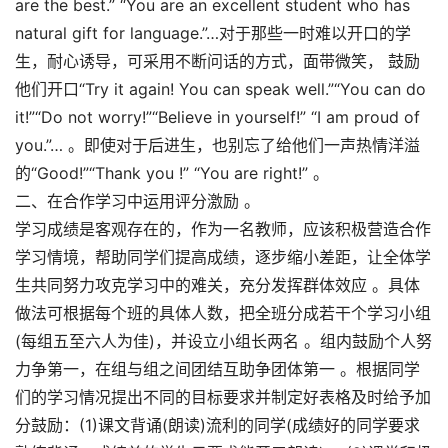
are the best.” “You are an excellent student who has
natural gift for language.”…对于那些一时难以开口的学
生，耐心诱导，可采用不断问话的方式，面带微笑， 鼓励
他们开口“Try it again! You can speak well.”“You can do
it!”“Do not worry!”“Believe in yourself!” “I am proud of
you.”… 。即使对于后进生，也别忘了给他们一声热情洋溢
的“Good!”“Thank you !” “You are right!” 。
二、在合作学习中运用评分激励 。
学习成绩是客观存在的，作为一名教师，应该积极营造合作
学习情境，帮助同学们提高成绩，逐步缩小差距，让全体学
生共同努力攻克学习中的难关，充分发挥群体效应 。具体
做法可根据每个班的具体人数，把全班分成若干个学习小组
(每组五至六人为佳)，并设立小组长两名 。组内鼓励个人努
力争第一，在组与组之间团结互助争团体第一 。根据同学
们的学习情况提出不同的目标要求并制定好表格及时给予加
分鼓励：(1)课文背诵(朗读)流利的同学(成绩好的同学要求