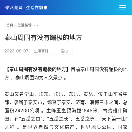
首页
>
生活经验
> >
泰山周围有没有蹦极的地方
2026-08-07
生活百科
泰山
【泰山周围有没有蹦极的地方】
目前泰山周围没有蹦极的地
方 。泰山周围均为人文景点 。
泰山又名岱山、岱宗、岱岳、东岳、泰岳，位于山东省中
部，隶属于泰安市，绵亘于泰安、济南、淄博三市之间，总
面积24200公顷 。主峰玉皇顶海拔1545米，气势雄伟磅
礴，有“五岳之首”、“五岳之长”、五岳之尊、“天下第一山”
之称 。是世界自然与文化遗产，世界地质公园，国家