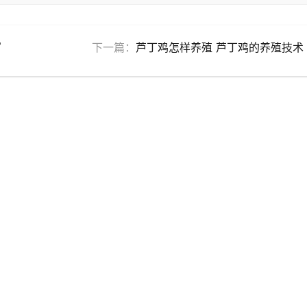
写
下一篇：
芦丁鸡怎样养殖 芦丁鸡的养殖技术