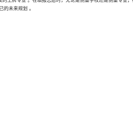
校的王牌专业 。在填报志愿时，无论是侧重学校还是侧重专业，
己的未来规划 。