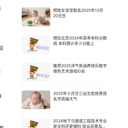
生
嵇姓女宝宝取名2025年12月
20日生
预估北京2024年高考本科分数
线 本科预计多少分能上
层
推荐2025洋气有涵养快乐数字
填色艺术游戏ID名
校
2025年十月廿三出生危姓男孩
数
名字高端大气
，
2024地下与隧道工程技术专业
是文科还是理科 就业前景及方