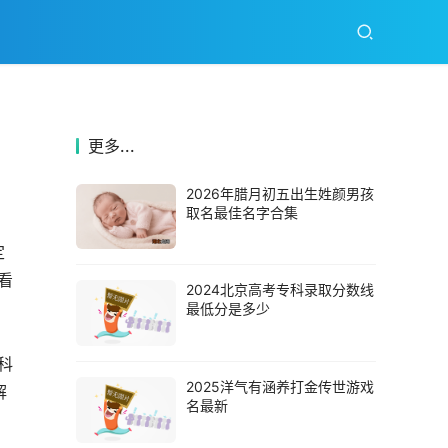
更多...
2026年腊月初五出生姓颜男孩
取名最佳名字合集
定
看
2024北京高考专科录取分数线
最低分是多少
科
2025洋气有涵养打金传世游戏
解
名最新