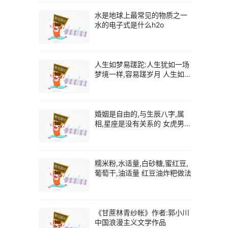
水是地球上最常见的物质之一
水的电子式是什么h2o
人生如梦易蹉跎:人生犹如一场
梦境一样,容易蹉岁月 人生如梦
易蹉跎什么意思
婚姻是自由的,与生辰八字,属
相,星座是没有关系的 女虎男龙
婚姻相配吗
糯米粉,水适量,白砂糖,蜜红豆,
葡萄干,油适量 红豆油炸粑做法
《甘蔗林青纱帐》作者:郭小川
中国浪漫主义文学作品