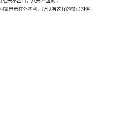
月七天不出门，八天不回家 。
回家暗示在外不利，所以有这样的禁忌习俗 。