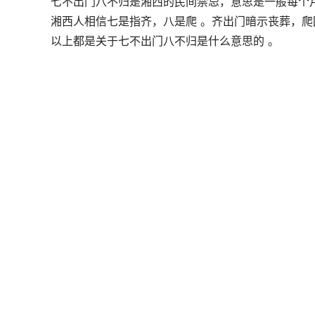
七不出门八不归是湘西的民间禁忌，意思是一般每个
湘西人相信七是指齐，八是爬 。齐出门暗示丧葬，爬
以上都是关于七不出门八不归是什么意思的 。