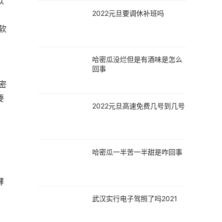
以
2022元旦要调休补班吗
，
软
哈密瓜没烂但是有酒味是怎么
回事
密
要
2022元旦高速免费几号到几号
哈密瓜一半苦一半甜是咋回事
酵
武汉实行电子驾照了吗2021