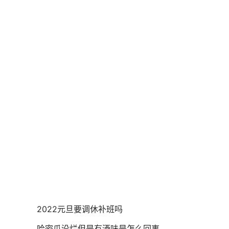
2022元旦要调休补班吗
哈密瓜没烂但是有酒味是怎么回事