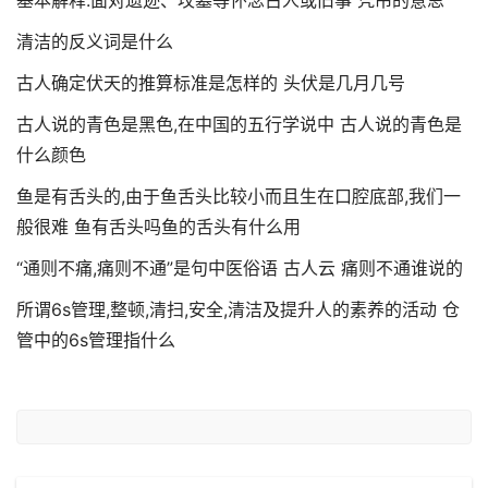
基本解释:面对遗迹、坟墓等怀念古人或旧事 凭吊的意思
清洁的反义词是什么
古人确定伏天的推算标准是怎样的 头伏是几月几号
古人说的青色是黑色,在中国的五行学说中 古人说的青色是
什么颜色
鱼是有舌头的,由于鱼舌头比较小而且生在口腔底部,我们一
般很难 鱼有舌头吗鱼的舌头有什么用
“通则不痛,痛则不通”是句中医俗语 古人云 痛则不通谁说的
所谓6s管理,整顿,清扫,安全,清洁及提升人的素养的活动 仓
管中的6s管理指什么