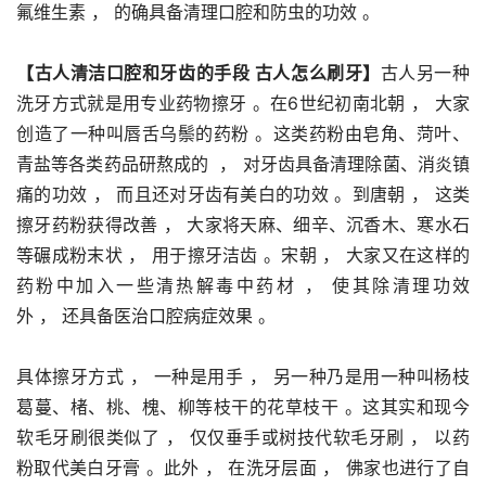
氟维生素 ， 的确具备清理口腔和防虫的功效 。
【古人清洁口腔和牙齿的手段 古人怎么刷牙】
古人另一种
洗牙方式就是用专业药物擦牙 。在6世纪初南北朝 ， 大家
创造了一种叫唇舌乌鬃的药粉 。这类药粉由皂角、菏叶、
青盐等各类药品研熬成的  ， 对牙齿具备清理除菌、消炎镇
痛的功效 ， 而且还对牙齿有美白的功效 。到唐朝 ， 这类
擦牙药粉获得改善 ， 大家将天麻、细辛、沉香木、寒水石
等碾成粉末状 ， 用于擦牙洁齿 。宋朝 ， 大家又在这样的
药粉中加入一些清热解毒中药材 ， 使其除清理功效
外 ， 还具备医治口腔病症效果 。
具体擦牙方式 ， 一种是用手 ， 另一种乃是用一种叫杨枝
葛蔓、楮、桃、槐、柳等枝干的花草枝干 。这其实和现今
软毛牙刷很类似了 ， 仅仅垂手或树技代软毛牙刷 ， 以药
粉取代美白牙膏 。此外 ， 在洗牙层面 ， 佛家也进行了自