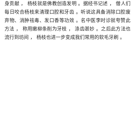
身贡献 ， 杨枝就是佛教创造发明 。据经书记述 ， 僧人们
每日咬合杨枝来清理口腔和牙齿 。听说这具备消除口腔废
弃物、消肿祛毒、发口香等功效 。名中医李时诊就夸赞此
方法 ， 称用嫩柳条削为牙枝 ， 涤齿甚妙 。之后此方法也
流行到坊间 ， 杨枝也进一步变成我们常用的软毛牙刷 。