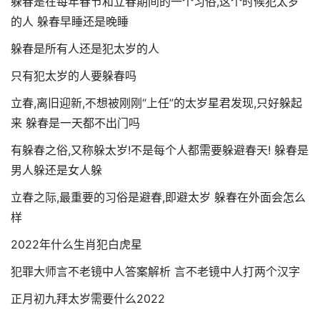
躲春是在每年春节和立春期间的一个习俗,这个时候犯太岁
的人 躲春早睡还是晚睡
躲春是所有人还是犯太岁的人
只有犯太岁的人要躲春吗
立春,离旧迎新,不想被刚刚“上任”的太岁星君发现,只好躲起
来 躲春是一天都不出门吗
有躲春之俗,又称躲太岁!不是每个人都需要躲避春天! 躲春是
男人躲还是女人躲
立春之际,最重要的习俗是避春,即避太岁 躲春在外面会怎么
样
2022年什么生肖犯白虎星
犯罪大师言不老镜中人答案解析 言不老镜中人打两个汉字
正月初九拜太岁需要什么2022