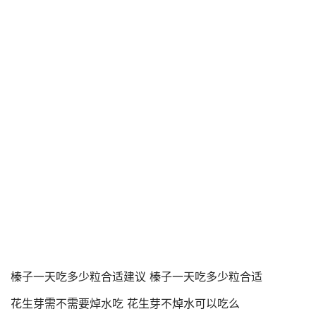
榛子一天吃多少粒合适建议 榛子一天吃多少粒合适
花生芽需不需要焯水吃 花生芽不焯水可以吃么