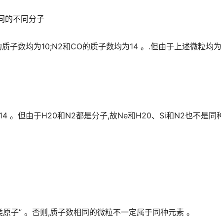
相同的不同分子
)的质子数均为10;N2和CO的质子数均为14 。.但由于上述微粒均
为14 。但由于H20和N2都是分子,故Ne和H20、Si和N2也不是同
类原子” 。否则,质子数相同的微粒不一定属于同种元素 。