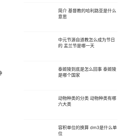
简介 基督教的哈利路亚是什么
意思
为
中元节源自道教怎么成为节日
的 盂兰节是哪一天
泰姬陵到底是怎么回事 泰姬陵
种
是哪个国家
动物种类的分类 动物种类有哪
六大类
容积单位的换算 dm3是什么单
位