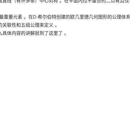
直直线（有许多条）中心对称 。在平面内过不重合的二点有且仅
最重要元素 。在D·希尔伯特创建的欧几里德几何图形的公理体
的关联性和五组公理来定义 。
么具体内容的讲解就到了这里了 。