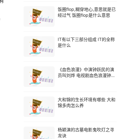
有
饭圈flop,糊穿地心,意思就是已
经过气 饭圈flop是什么意思
系
IT有以下三部分组成 IT的全称
是什么
《血色浪漫》中演钟跃民的演
员叫刘烨 电视剧血色浪漫钟跃
民的扮演者是谁
大和锦的生长环境有哪些 大和
锦多肉怎么养
杨颖演的古墓电影鬼吹灯之寻
龙诀