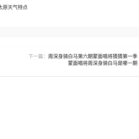
西太原天气特点
下一篇：
周深身骑白马第六期蒙面唱将猜猜第一季
蒙面唱将周深身骑白马是哪一期