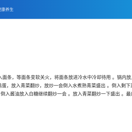
健康养生
入面条，等面条变软关火，将面条放进冷水中冷却待用 。锅内放
鸡蛋，放入青菜翻炒，放炒一会倒入水煮熟青菜盛出 。倒入剩下
 倒入酱油放入白糖继续翻炒一会 。放入青菜翻炒一下盛出 。最