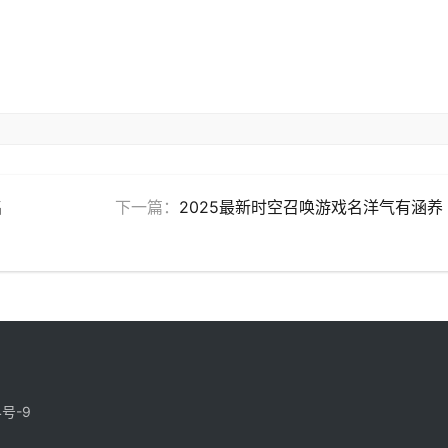
名
下一篇：
2025最新时空召唤游戏名洋气有涵养
4号-9