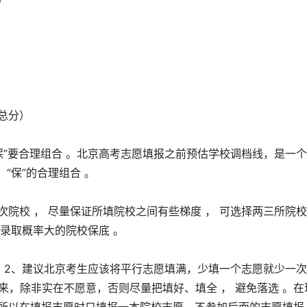
）
总分）
、“保”要合理组合 。北京高考志愿填报之前预估学校调档线，是一
、“保”的合理组合 。
层次院校 ， 尽量保证所填院校之间有些梯度 ， 可选择两三所院
所录取概率大的院校保底 。
】
2、建议北京考生应该将平行志愿填满，少填一个志愿就少一
来，除非实在不愿意，否则尽量把填好、填全 ， 避免落选 。在