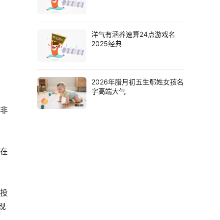
洋气有涵养速算24点游戏名
2025经典
2026年腊月初五生鄢姓女孩名
字高端大气
个非
校在
次投
现