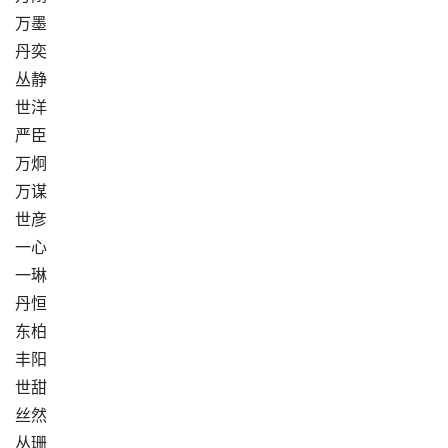
万墨
丹奕
丛静
世洋
严臣
万炯
万谋
世彦
一心
一琳
丹恒
东柏
丰阳
世甜
丝然
丛珊