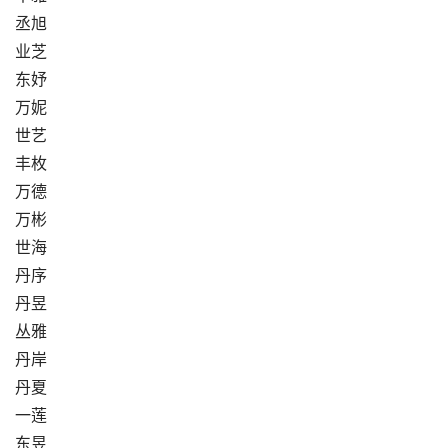
丞旭
业芝
东妤
万妮
世艺
丰枚
万德
万彬
世海
丹序
丹昱
丛雅
丹岸
丹夏
一莲
东昱