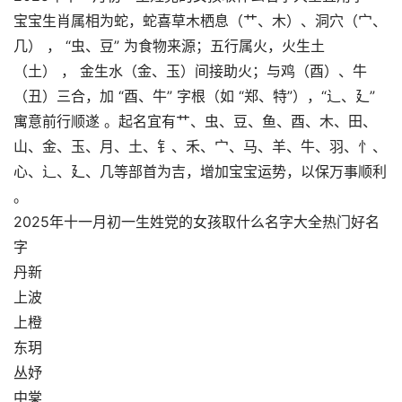
宝宝生肖属相为蛇，蛇喜草木栖息（艹、木）、洞穴（宀、
几） ， “虫、豆” 为食物来源；五行属火，火生土
（土） ， 金生水（金、玉）间接助火；与鸡（酉）、牛
（丑）三合，加 “酉、牛” 字根（如 “郑、特”），“辶、廴”
寓意前行顺遂 。起名宜有艹、虫、豆、鱼、酉、木、田、
山、金、玉、月、土、钅、禾、宀、马、羊、牛、羽、忄、
心、辶、廴、几等部首为吉，增加宝宝运势，以保万事顺利
。
2025年十一月初一生姓党的女孩取什么名字大全热门好名
字
丹新
上波
上橙
东玥
丛妤
中棠