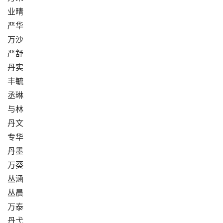
业晴
严华
万沙
严舒
丹实
丰毓
丞琳
与林
丹文
专华
丹墨
万葵
丛涵
丛晨
万泰
丹弋