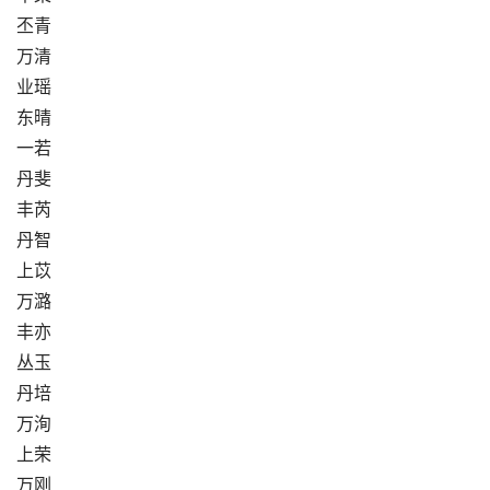
丕青
万清
业瑶
东晴
一若
丹斐
丰芮
丹智
上苡
万潞
丰亦
丛玉
丹培
万洵
上荣
万刚