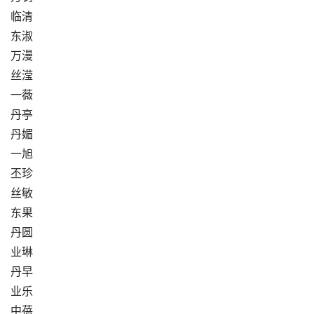
临清
东淑
万漫
丝滢
一薇
丹亭
丹媚
一旭
丕珍
丝敏
东果
丹圆
业琳
丹早
业乐
中蓓