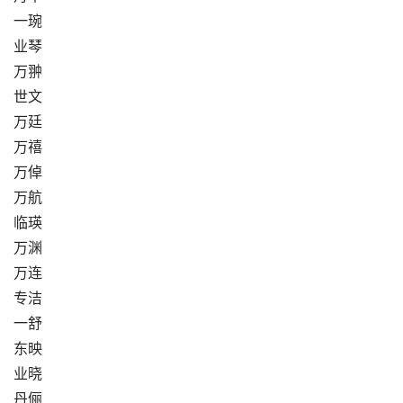
一琬
业琴
万翀
世文
万廷
万禧
万倬
万航
临瑛
万渊
万连
专洁
一舒
东映
业晓
丹俪