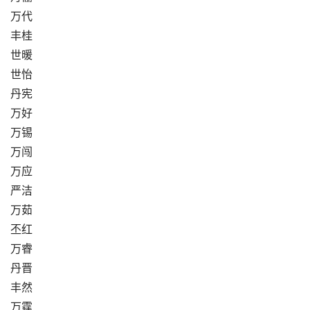
万代
丰桂
世暖
世怡
丹宪
万好
万锡
万闯
万应
严洁
万茹
丕红
万睿
丹晋
丰然
万霆