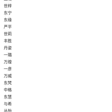
世梓
东宁
东缘
严平
世莉
丰胜
丹姿
一璐
万煌
一彦
万威
东梵
中格
东慧
与希
丛怡