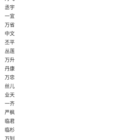
丞宇
一宜
万省
中文
丕平
丛莲
万升
丹康
万忠
丝儿
业天
一齐
严枫
临君
临杉
万钊