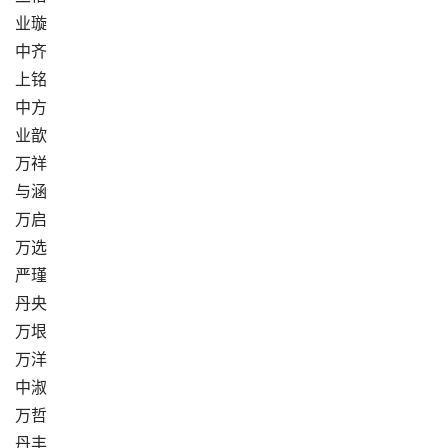
业璇
中齐
上铭
中方
业歆
万祥
与涵
万启
万选
严瑾
丹央
万垠
万洋
中淑
万哲
丹丰