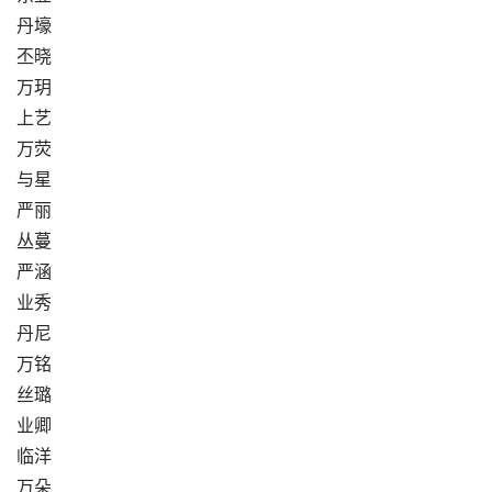
丹壕
丕晓
万玥
上艺
万荧
与星
严丽
丛蔓
严涵
业秀
丹尼
万铭
丝璐
业卿
临洋
万朵