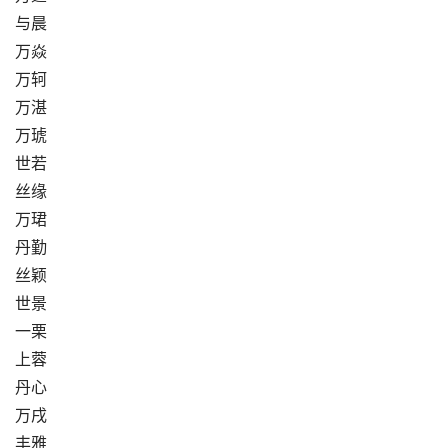
与晨
万焱
万轲
万湛
万琥
世若
丝缘
万珺
丹勤
丝颖
世景
一栗
上蓉
丹心
万戌
丰雅