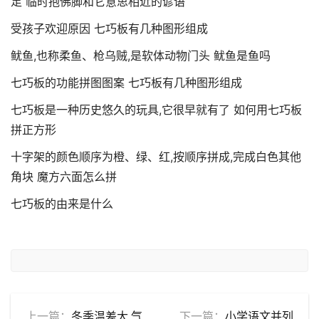
足 临时抱佛脚和它意思相近的谚语
受孩子欢迎原因 七巧板有几种图形组成
鱿鱼,也称柔鱼、枪乌贼,是软体动物门头 鱿鱼是鱼吗
七巧板的功能拼图图案 七巧板有几种图形组成
七巧板是一种历史悠久的玩具,它很早就有了 如何用七巧板
拼正方形
十字架的颜色顺序为橙、绿、红,按顺序拼成,完成白色其他
角块 魔方六面怎么拼
七巧板的由来是什么
上一篇：
冬季温差大,气
下一篇：
小学语文并列