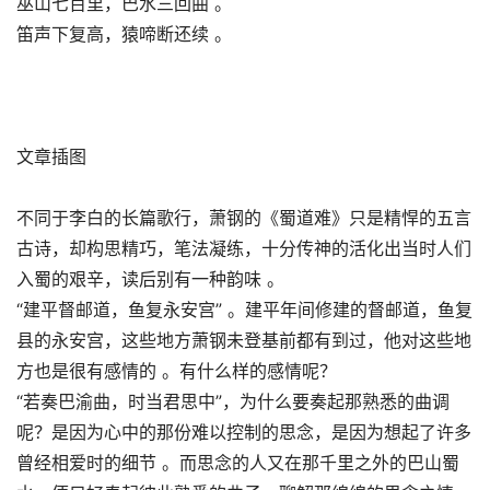
巫山七百里，巴水三回曲 。
笛声下复高，猿啼断还续 。
文章插图
不同于李白的长篇歌行，萧钢的《蜀道难》只是精悍的五言
古诗，却构思精巧，笔法凝练，十分传神的活化出当时人们
入蜀的艰辛，读后别有一种韵味 。
“建平督邮道，鱼复永安宫” 。建平年间修建的督邮道，鱼复
县的永安宫，这些地方萧钢未登基前都有到过，他对这些地
方也是很有感情的 。有什么样的感情呢？
“若奏巴渝曲，时当君思中”，为什么要奏起那熟悉的曲调
呢？是因为心中的那份难以控制的思念，是因为想起了许多
曾经相爱时的细节 。而思念的人又在那千里之外的巴山蜀