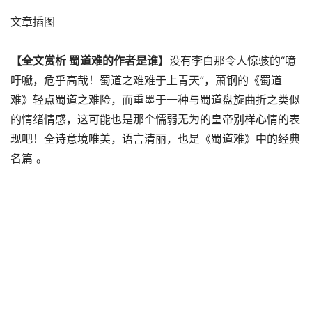
文章插图
【全文赏析 蜀道难的作者是谁】
没有李白那令人惊骇的“噫
吁嚱，危乎高哉！蜀道之难难于上青天”，萧钢的《蜀道
难》轻点蜀道之难险，而重墨于一种与蜀道盘旋曲折之类似
的情绪情感，这可能也是那个懦弱无为的皇帝别样心情的表
现吧！全诗意境唯美，语言清丽，也是《蜀道难》中的经典
名篇 。