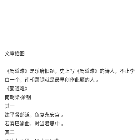
文章插图
《蜀道难》是乐府旧题，史上写《蜀道难》的诗人，不止李
白一个，南朝萧钢就是最早创作此题的人 。
《蜀道难》
南朝梁·萧钢
其一
建平督邮道，鱼复永安宫 。
若奏巴渝曲，时当君思中 。
其二