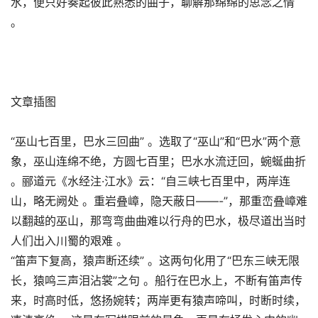
水，便只好奏起彼此熟悉的曲子，聊解那绵绵的思念之情
。
文章插图
“巫山七百里，巴水三回曲” 。选取了“巫山”和“巴水”两个意
象，巫山连绵不绝，方圆七百里；巴水水流迂回，蜿蜒曲折
。郦道元《水经注·江水》云：“自三峡七百里中，两岸连
山，略无阙处 。重岩叠嶂，隐天蔽日——-”，那重峦叠嶂难
以翻越的巫山，那弯弯曲曲难以行舟的巴水，极尽道出当时
人们出入川蜀的艰难 。
“笛声下复高，猿声断还续” 。这两句化用了“巴东三峡无限
长，猿鸣三声泪沾裳”之句 。船行在巴水上，不断有笛声传
来，时高时低，悠扬婉转；两岸更有猿声啼叫，时断时续，