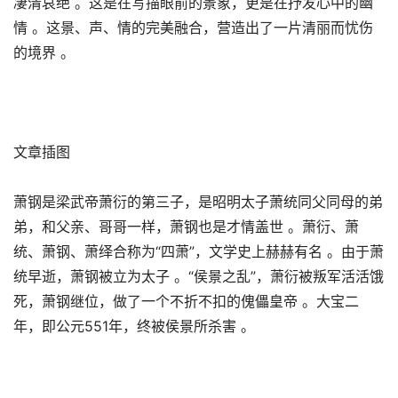
凄清哀绝 。这是在写描眼前的景象，更是在抒发心中的幽
情 。这景、声、情的完美融合，营造出了一片清丽而忧伤
的境界 。
文章插图
萧钢是梁武帝萧衍的第三子，是昭明太子萧统同父同母的弟
弟，和父亲、哥哥一样，萧钢也是才情盖世 。萧衍、萧
统、萧钢、萧绎合称为“四萧”，文学史上赫赫有名 。由于萧
统早逝，萧钢被立为太子 。“侯景之乱”，萧衍被叛军活活饿
死，萧钢继位，做了一个不折不扣的傀儡皇帝 。大宝二
年，即公元551年，终被侯景所杀害 。