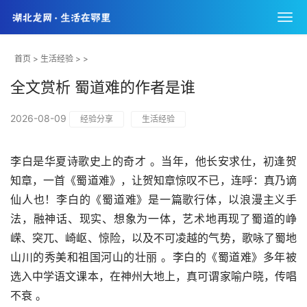
首页
>
生活经验
> >
全文赏析 蜀道难的作者是谁
2026-08-09
经验分享
生活经验
李白是华夏诗歌史上的奇才 。当年，他长安求仕，初逢贺
知章，一首《蜀道难》，让贺知章惊叹不已，连呼：真乃谪
仙人也！李白的《蜀道难》是一篇歌行体，以浪漫主义手
法，融神话、现实、想象为一体，艺术地再现了蜀道的峥
嵘、突兀、崎岖、惊险，以及不可凌越的气势，歌咏了蜀地
山川的秀美和祖国河山的壮丽 。李白的《蜀道难》多年被
选入中学语文课本，在神州大地上，真可谓家喻户晓，传唱
不衰 。