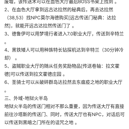
废墟，该传送术可以在血色大厅最后BOSS书架上找到 。
2、在血色大厅拿到远古达拉然的秘典后，再去达拉然
（38,53）找NPC莫尔海德购买[远古传送门秘典：达拉
然]，就能开远古达拉然传送门了 。
3、德鲁伊可以用梦境行者进入7.0职业大厅，传送到辛特兰
。
4、黑铁矮人可以用种族特长钻探机达到辛特兰（30分钟冷
却） 。
5、盗贼职业大厅的随从任务奖励物品[传送卷轴：拉文霍
德]可以传送到拉文霍德庄园 。
6、圣骑士可以从破碎群岛达拉然去东瘟疫之地的职业大厅
。
三、外域-地狱火半岛
地狱火半岛的传送门相对不那么重要，因为传送大厅有直接
前往沙塔斯的传送门、同时，传送大厅也有NPC，对话后可
以传送到黑暗之门所在的诅咒之地 。