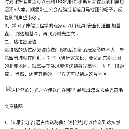
时光守护者声望可以去刷TBC的旧希尔斯布莱德丘陵和黑色
沼泽5人本，顺便带上公会战旗或者暗月马戏团的帽子，反
复刷到声望崇敬 。
3、学习了侏儒工程学的玩家可以用玩具[安全传送器:加基
森]，到达加基森，再飞到时光之穴 。
二、达拉然废墟
达拉然的达拉然废墟传送门移除后对部落玩家影响不大，毕
竟幽暗城就在附近 。对于联盟玩家来说，要达到东部王国
的北部地区，就需要在暴风城传送到暮光高地，再飞一段距
离 。当然，还有其他的一些方式可以到达这片地区 。
文章插图
1、法师学习了[远古传送秘典：达拉然]可以传送到达拉然