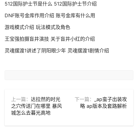
512国际护士节是什么 512国际护士节介绍
DNF账号金库作用介绍 账号金库有什么用
游戏模式介绍 玩法模式及角色
王宝强拍摄盲井演技 关于盲井小红的介绍
灵魂摆渡1讲述了阴阳眼少年 灵魂摆渡1剧情介绍
上一篇：
达拉然的时光
下一篇：
_ap蛮子出装攻
之穴传送门在哪里 暴风
略 ap版本及套路解析
城怎么去暮光高地