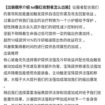
【出装顺序介绍 lol猩红收割者怎么出装】
征服者配合我们
的普攻和技能叠加触发提供自适应伤害及攻击回复收益 。
过量治疗将我们溢出的治疗转换为一个小护盾给予保护 。
韧性随着击杀永久提升我们的韧性减少控制时间 。
坚毅不倒随着生命值过低可提供一定的输出伤害加持 。
超然10级提供10%的冷却缩减很出色的收益符文 。
风暴聚集随着时间的进行提供各项属性的加成 。
出装推荐
核心装备优先选择香炉提供法强及冷却收益并配合吸血触发
被动加成给予攻速及普攻额外伤害，宝珠提供移速及法强加
成并随着技能使用充能装备，主动触发宝珠提供法强和移
速，大帽子大大提升我们的法强加成增加我们的输出爆发
。
随后我们选择莫雷洛秘典提供法穿和坦度加成并给予我们技
能重伤效果，沙漏提供法强和护甲加成并给予一个金身保