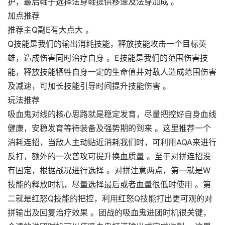
护，最后鞋子选择法穿鞋提供移速及法穿加成 。
加点推荐
推荐主Q副E有大点大 。
Q技能是我们的输出消耗技能，释放技能攻击一个目标英
雄，造成伤害同时治疗自身 。E技能是我们的范围伤害技
能，释放技能牺牲自身一定的生命值并对敌人造成范围伤害
及减速，可加长技能引导时间提升技能伤害 。
玩法推荐
吸血鬼对线的核心思路就是稳定发育，尽量把控好自身血线
健康，安稳发育等待装备及强势期的到来 。这里推荐一个
消耗连招，当敌人主动贴近消耗我们时，可利用AQA来进行
反打，额外的一次普攻可提升换血质量 。至于对拼连招没
有固定，根据战况进行选择 。对拼注意两点，第一就是W
技能的释放时机，尽量选择最后或者血量很低时使用 。第
二就是红怒Q技能的把控，利用红怒Q技能打出更可观的对
拼输出及回复治疗效果 。团战的吸血鬼进团时机很关键，