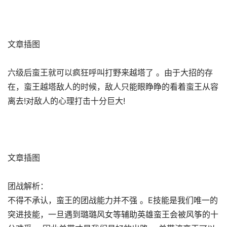
文章插图
六级后蛮王就可以疯狂呼叫打野来越塔了 。由于大招的存
在，蛮王越塔敌人的时候，敌人只能眼睁睁的看着蛮王从容
离去!对敌人的心理打击十分巨大!
文章插图
团战解析：
不得不承认，蛮王的团战能力并不强 。E技能是我们唯一的
突进技能，一旦遇到璐璐风女等辅助英雄蛮王会被风筝的十