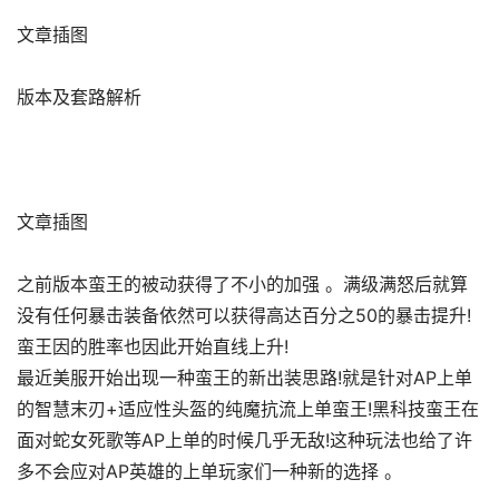
文章插图
版本及套路解析
文章插图
之前版本蛮王的被动获得了不小的加强 。满级满怒后就算
没有任何暴击装备依然可以获得高达百分之50的暴击提升!
蛮王因的胜率也因此开始直线上升!
最近美服开始出现一种蛮王的新出装思路!就是针对AP上单
的智慧末刃+适应性头盔的纯魔抗流上单蛮王!黑科技蛮王在
面对蛇女死歌等AP上单的时候几乎无敌!这种玩法也给了许
多不会应对AP英雄的上单玩家们一种新的选择 。