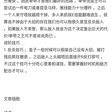
分难受 。因此单带才是我们最好的出路 。单带流蛮王可以
尝试出一件电刀或者提亚马特，推线能力十分爆炸 。之后
一个人来守塔就越塔干掉，多人来抓就E技能翻墙逃生 。就
算逃不掉由于大招的存在我们也可以拖很久甚至反杀敌人
。如果敌人不来管，那么敌人就会为这个决定复出巨大的代
价!单带之王可不是说说而已 。
进阶技巧
1. 反杀技巧 。蛮子一些时候可以假装自己没有大招，被打
残后疯狂撤退 。之后敌人上头越塔后直接开R反打即可 。
不过这个技巧十分吃心里差和演技，需要掌握好时机和敌方
配合才可以 。
文章插图