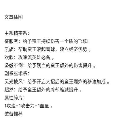
文章插图
主系精密系：
征服者：给予蛮王持续伤害一个质的飞跃!
凯旋：帮助蛮王滚起雪球，建立经济优势 。
欢欣：攻速流英雄必备 。
坚毅不倒：给予残血的蛮王额外的伤害提升 。
副系巫术系：
灵光披风：给予开启大招后的蛮王爆炸的移速加成 。
超然：给予蛮王额外的冷却缩减提升 。
属性碎片：
1攻速+1攻击力+1血量 。
装备推荐