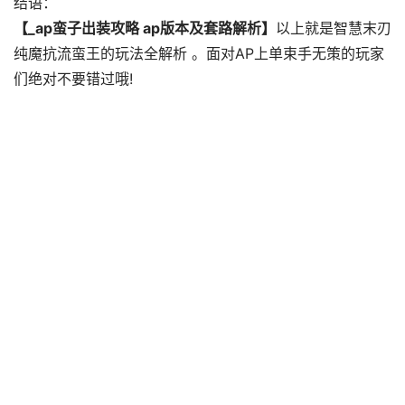
结语：
【_ap蛮子出装攻略 ap版本及套路解析】
以上就是智慧末刃
纯魔抗流蛮王的玩法全解析 。面对AP上单束手无策的玩家
们绝对不要错过哦!