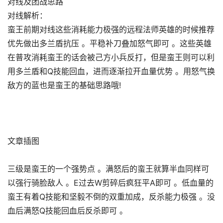
对线及团战思路
对线解析：
蛮王前期对线这些消耗能力极强的远程法师英雄的时候推荐
优先做出多兰盾抗压 。平稳补刀叠加怒气即可 。这些英雄
在普攻消耗蛮王的话会被己方小兵反打，但是蛮王则可以利
用多兰盾和Q技能回血，进而逐渐拉开血量优势 。用怒气换
敌方的蓝也是蛮王的基础思路哦!
文章插图
三级是蛮王的一个强势点 。满怒后的蛮王就算半血同样可
以强行骑脸敌人 。E过去W剪碎后疯狂平A即可 。低血量的
蛮王有着Q技能和坚毅不倒的双重加成，反杀能力极强 。没
血后满怒Q技能回血后反杀即可 。