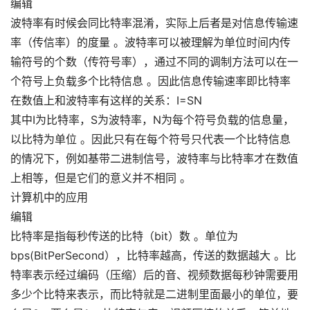
编辑
波特率有时候会同比特率混淆，实际上后者是对信息传输速
率（传信率）的度量 。波特率可以被理解为单位时间内传
输符号的个数（传符号率），通过不同的调制方法可以在一
个符号上负载多个比特信息 。因此信息传输速率即比特率
在数值上和波特率有这样的关系：I=SN
其中I为比特率，S为波特率，N为每个符号负载的信息量，
以比特为单位 。因此只有在每个符号只代表一个比特信息
的情况下，例如基带二进制信号，波特率与比特率才在数值
上相等，但是它们的意义并不相同 。
计算机中的应用
编辑
比特率是指每秒传送的比特（bit）数 。单位为
bps(BitPerSecond），比特率越高，传送的数据越大 。比
特率表示经过编码（压缩）后的音、视频数据每秒钟需要用
多少个比特来表示，而比特就是二进制里面最小的单位，要