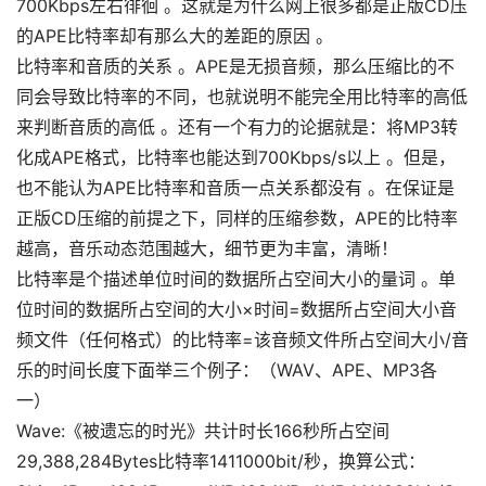
700Kbps左右徘徊 。这就是为什么网上很多都是正版CD压
的APE比特率却有那么大的差距的原因 。
比特率和音质的关系 。APE是无损音频，那么压缩比的不
同会导致比特率的不同，也就说明不能完全用比特率的高低
来判断音质的高低 。还有一个有力的论据就是：将MP3转
化成APE格式，比特率也能达到700Kbps/s以上 。但是，
也不能认为APE比特率和音质一点关系都没有 。在保证是
正版CD压缩的前提之下，同样的压缩参数，APE的比特率
越高，音乐动态范围越大，细节更为丰富，清晰！
比特率是个描述单位时间的数据所占空间大小的量词 。单
位时间的数据所占空间的大小×时间=数据所占空间大小音
频文件（任何格式）的比特率=该音频文件所占空间大小/音
乐的时间长度下面举三个例子：（WAV、APE、MP3各
一）
Wave:《被遗忘的时光》共计时长166秒所占空间
29,388,284Bytes比特率1411000bit/秒，换算公式：