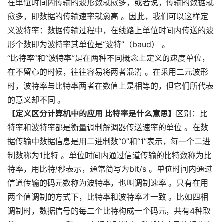
在单位时间内传输的波形数就愈多，或者说，传输的数据就
愈多，即数据的传输速率就愈高 。因此，我们可以这样定
义波特率：数据传输过程中，在线路上单位时间内传送的波
形个数即为波特率其单位是“波特”（baud） 。
“比特率”和“波特率”是在两种不同概念上定义的速度单位，
在不留心的时候，往往容易将两者混淆 。在采用二元波形
时，波特率与比特率两者在数值上是相等的，但它们所代表
的意义却不同 。
【定义区分计算机中的应用 比特率是什么意思】
区别：比
特率和波特率都是衡量调制解调器传送速率的单位 。在数
据传输中数据信息是用二进制数“0”和“1”表示，每一个二进
制数称为1比特 。单位时间内通过信道传输的比特数称为比
特率，用比特/秒表示，通常简写为bit/s 。单位时间内通过
信道传输的码元数称为波特率，也叫调制速率 。只有在用
两个值调制的方式下，比特率和波特率才一致 。比如四相
调制时，数据信号的每二个比特构成一个码元，共有4种取