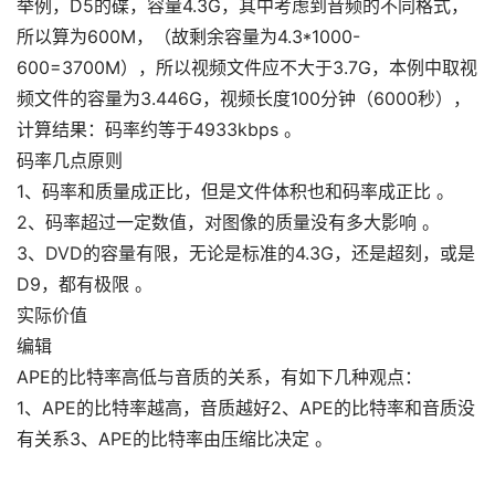
举例，D5的碟，容量4.3G，其中考虑到音频的不同格式，
所以算为600M，（故剩余容量为4.3*1000-
600=3700M），所以视频文件应不大于3.7G，本例中取视
频文件的容量为3.446G，视频长度100分钟（6000秒），
计算结果：码率约等于4933kbps 。
码率几点原则
1、码率和质量成正比，但是文件体积也和码率成正比 。
2、码率超过一定数值，对图像的质量没有多大影响 。
3、DVD的容量有限，无论是标准的4.3G，还是超刻，或是
D9，都有极限 。
实际价值
编辑
APE的比特率高低与音质的关系，有如下几种观点：
1、APE的比特率越高，音质越好2、APE的比特率和音质没
有关系3、APE的比特率由压缩比决定 。