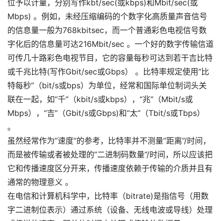
位予以计量，分别写作kbt/sec(或kbps)和Mbit/sec(或
Mbps) 。例如，未经压缩编码的个数字化高质量声音信号
的信息量一般为768kbitsec，而一个普通彩色电视信号数
字化后的信息量可达216Mbit/sec 。一个好的数字传输信道
可传几十路彩色电视节目，它的容量每秒可达到若干吉比特
或千兆比特(写作Gbit/sec或Gbps） 。比特率规定使用“比
特每秒”（bit/s或bps）为单位，经常和国际单位制词头关
联在一起，如“千”（kbit/s或kbps），“兆”（Mbit/s或
Mbps），“吉”（Gbit/s或Gbps)和“太”（Tbit/s或Tbps）
。
虽然经常作为”速度”的参考，比特率并不测量”距离”/时间，
而是被传输或者被处理的”二进制码数量”/时间，所以应该把
它和传播速度区分开来，传播速度依赖于传输的介质并且有
通常的物理意义 。
在电信和计算机科学中，比特率（bitrate)是指信号（用数
字二进制位表示）通过系统（设备、无线电波或导线）处理