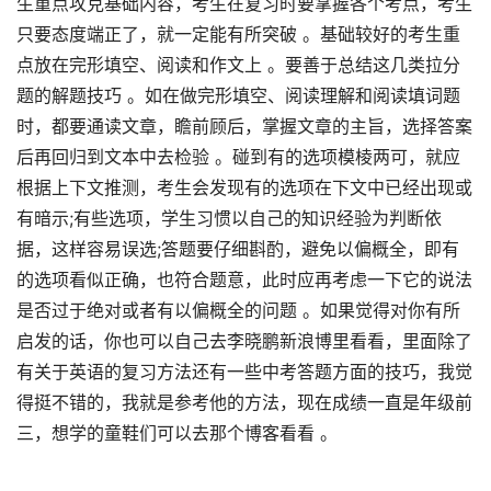
生重点攻克基础内容，考生在复习时要掌握各个考点，考生
只要态度端正了，就一定能有所突破 。基础较好的考生重
点放在完形填空、阅读和作文上 。要善于总结这几类拉分
题的解题技巧 。如在做完形填空、阅读理解和阅读填词题
时，都要通读文章，瞻前顾后，掌握文章的主旨，选择答案
后再回归到文本中去检验 。碰到有的选项模棱两可，就应
根据上下文推测，考生会发现有的选项在下文中已经出现或
有暗示;有些选项，学生习惯以自己的知识经验为判断依
据，这样容易误选;答题要仔细斟酌，避免以偏概全，即有
的选项看似正确，也符合题意，此时应再考虑一下它的说法
是否过于绝对或者有以偏概全的问题 。如果觉得对你有所
启发的话，你也可以自己去李晓鹏新浪博里看看，里面除了
有关于英语的复习方法还有一些中考答题方面的技巧，我觉
得挺不错的，我就是参考他的方法，现在成绩一直是年级前
三，想学的童鞋们可以去那个博客看看 。