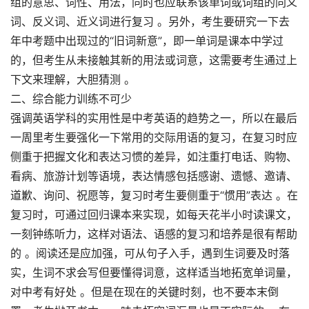
组的意思、词性、用法，同时也应联系该单词或词组的同义
词、反义词、近义词进行复习 。另外，考生要研究一下去
年中考题中出现过的“旧词新意”，即一单词是课本中学过
的，但考生从未接触其新的用法或词意，这需要考生通过上
下文来理解，大胆猜测 。
二、综合能力训练不可少
强调英语学科的实用性是中考英语的趋势之一，所以在最后
一周里考生要强化一下常用的交际用语的复习，在复习时应
侧重于把握文化和表达习惯的差异，如注重打电话、购物、
看病、旅游计划等语境，表达情感包括感谢、遗憾、邀请、
道歉、询问、祝愿等，复习时考生要侧重于“惯用”表达 。在
复习时，可通过回归课本来实现，如每天花半小时读课文，
一刻钟练听力，这样对语法、语感的复习和培养是很有帮助
的 。阅读还是应加强，可从句子入手，遇到生词要及时落
实，生词不求会写但要懂得词意，这样适当地拓宽单词量，
对中考有好处 。但是在现在的关键时刻，也不要本末倒