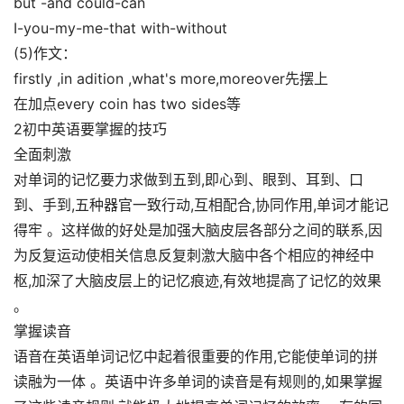
but -and could-can­
I-you-my-me-that with-without
(5)作文：
firstly ,in adition ,what's more,moreover先摆上­
在加点every coin has two sides等
2初中英语要掌握的技巧
全面刺激
对单词的记忆要力求做到五到,即心到、眼到、耳到、口
到、手到,五种器官一致行动,互相配合,协同作用,单词才能记
得牢 。这样做的好处是加强大脑皮层各部分之间的联系,因
为反复运动使相关信息反复刺激大脑中各个相应的神经中
枢,加深了大脑皮层上的记忆痕迹,有效地提高了记忆的效果
。
掌握读音
语音在英语单词记忆中起着很重要的作用,它能使单词的拼
读融为一体 。英语中许多单词的读音是有规则的,如果掌握