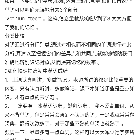
如果一下要记9个字母,很难,必须压缩信息量,根据读音这个
单词可以明确无误地分为3个部分
“vo” “lun” “teer” 。这样,信息量就从9减少到了3,大大方便
了我们的记忆 。
分类比较
对词汇进行分门别类,通过对相似而不相同的单词进行对比
分析,弄清以至把握它们的差异点和共同点,就能够帮助我们
准确地辨别识记对象,从而提高记忆的效率 。
3如何快速提高初中英语成绩
1、上课认真听讲，多做笔记 。老师所讲的都是比较重要的
内容，只有认真听讲，多做笔记，课下才知道哪些是重点知
识，才有重点的去学习 。
2、一定要有一本英语词典，勤翻词典 。我不爱背单词，从
来不背单词，但是常常会遇到不认识的词，于是我就常常翻
词典，翻得次数多了，对于那些不熟的单词也就熟了 。
强调一下：尽量多背一点单词，这样可以大大减少翻字典所