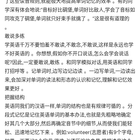
了这些读音规则,就能极大地提高单词记忆的效率 。有的同
学深有体会地说:“音标好比碉堡,单词好比敌人,学会了音标如
同攻克了碉堡,单词就只好束手就擒了 。”这是很有道理的
。
敢说多练
学英语千万不要怕羞不敢读,不敢念,不敢说,这样是永远也学
不好英语的 。你想想,假如你不开口说话,怎么会学会说话
呢?因此,一定要敢说,敢练 。和同学模拟对话,用英语和同学
打招呼等 。记单词时,边写边记边读 。一边写单词,一边读出
来,会加深对单词的读法和形态的认识和记忆,理解和记忆效
果更好 。
把握结构
英语同我们的汉语一样,单词的结构也是有规律可循的 。分
段式记忆是记住英语单词的基本办法,也就是先粗略地确定
好其几个大部分,然后再确定音节中的细节,从而使我们能轻
松、迅速地记忆下来 。例如:volunteer(志愿者)有9个字母,