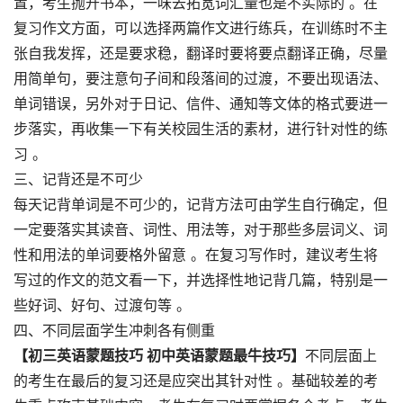
置，考生抛开书本，一味去拓宽词汇量也是不实际的 。在
复习作文方面，可以选择两篇作文进行练兵，在训练时不主
张自我发挥，还是要求稳，翻译时要将要点翻译正确，尽量
用简单句，要注意句子间和段落间的过渡，不要出现语法、
单词错误，另外对于日记、信件、通知等文体的格式要进一
步落实，再收集一下有关校园生活的素材，进行针对性的练
习 。
三、记背还是不可少
每天记背单词是不可少的，记背方法可由学生自行确定，但
一定要落实其读音、词性、用法等，对于那些多层词义、词
性和用法的单词要格外留意 。在复习写作时，建议考生将
写过的作文的范文看一下，并选择性地记背几篇，特别是一
些好词、好句、过渡句等 。
四、不同层面学生冲刺各有侧重
【初三英语蒙题技巧 初中英语蒙题最牛技巧】
不同层面上
的考生在最后的复习还是应突出其针对性 。基础较差的考