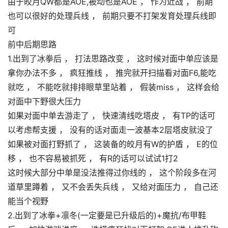
由于皎月QW都是AOE,被动也是AOE ， 作为近战 ， 前期
也可以很好的处理兵线 ， 前期只要不打架发育处理兵线即
可
前中后期思路
1.出到了冰拳后 ， 打法思路改变 ， 这时候对面中单应该是
拿你办法不多 ， 疯狂推线 ， 推完就开扫描看对面F6,能吃
就吃 ， 不能吃就排排眼草里站着 ， 假装miss ， 这样会给
对面中下野很大压力
如果对面中单去游走了 ， 快速清线吃塔皮 ， 有TP的话可
以考虑帮支援 ， 没有的话对面走一波基本2层塔皮就没了
如果被对面打野抓了 ， 这装备的皎月有W的护盾 ， E的位
移 ， 也不容易被抓死 ， 有R的话可以试试1打2
这时候大部分中单是没法推得过你线的 ， 这个阶段多在河
道草里蹲着 ， 又不会丢失兵线 ， 又给对面压力 ， 自己还
能当个视野
2.出到了冰拳+凛冬(一定要是已升级后的)+魔抗/布甲鞋