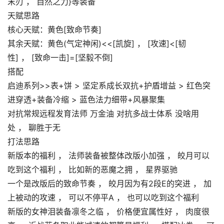
末刃 ， 自然之力}等装备
天赋思路
核心天赋：黄色[致命节奏]
其余天赋：黄色(气定神闲)<<[凯旋] ， [攻速]<[韧
性] ， [致命一击]=[坚毅不倒]
搭配
启迪系列>>表+饼 > 坚定系成长双抗+护盾增益 > 红色突
进穿透+装备冷缩 > 蓝色法力细带+风暴聚集
对抗常规远程发育法师 万金油 对抗多战士体系 没啥用
处 ， 聊胜于无
打法思路
新版本的福利 ， 法师装备被整体改版小加强 ， 皎月可以
吃到这个福利 ， 比如新的恶魔之拥 ， 星界驱驰
一个是改版后的致命节奏 ， 皎月因为有2段E的突进 ， 加
上被动的攻速 ， 可以不停平A ， 也可以吃到这个福利
新版的女神泪装备凛冬之临 ， 价格便宜属性好 ， 肉度很