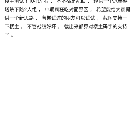
楼主测试了10把左右 ， 基本都是乱砍 ， 经常一个冰拳越
塔杀下路2人组 ， 中期疯狂吃对面野区 ， 希望能给大家提
供一个新思路 ， 有尝试过的朋友可以试试 ， 截图支持一
下楼主 ， 不管战绩好坏 ， 截出来都算对楼主码字的支持
了 。