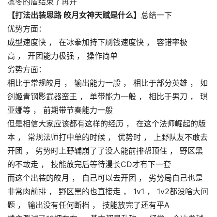
凛冬的盾结束了再开
【打法出装思路 皎月女神天赋是什么】
总结一下
优势方面：
成型速度快 ， 在冰拳加持下刷钱速度快 ， 容错率极
高 ， 开团能力极强 ， 操作简单
劣势方面：
相比于常规皎月 ， 输出能力一般 ， 相比于部分英雄 ， 如
剑姬青钢影武器蛮王 ， 单带能力一般 ， 相比于男刀 ， 琪
亚娜等 ， 前期带节奏能力一般
但是相信大家应该都有这样的经历 ， 在这个法师崛起的版
本 ， 常规法师打中单的时候 ， 优势时 ， 上野队友不敢去
开团 ， 劣势时上野辅崩了了没人能前排帮顶住 ， 野区黑
的不敢走 ， 技能放完后等待漫长CD才有下一套
而这个出装的皎月 ， 自己可以去开团 ， 劣势局自己也是
非常肉前排 ， 野区黑的也直接走 ， 1v1 ， 1v2都没啥大问
题 ， 输出没有任何断档 ， 技能放完了还有平A