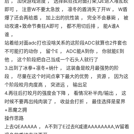
后 ， 加快游戏进度 ， 选择疯狂找对面打架,QE进人堆乱砍
即可 ， 注意W不要太急放 ， 凛冬的盾消失了开W ， W盾
爆了还会再给盾 ， 加上出的抗性装 ， 完全不会暴毙 ， 被
动攻速+致命节奏狂A即可 ， 都不用切后排 ， 能A谁A
谁 ，
站着给对面adc打也没啥关系的这阶段ADC就算也2件套也
不可能打的动你 ， 留个E ， ADC能A到你 ， 你就能E到
他 ， 这个阶段把自己当成一个石头人就行了
3.出到了冰拳+凛冬+纳什 ， 这装备是皎月最强势的阶
段 ， 尽量在这个时间点拿下最大的优势 ， 资源 ， 因为这
个阶段皎月肉度高 ， 突进远 ， 输出足
4.再往后打皎月的强度会下降 ， 看情况补半肉/输出 ， 这
时候不要再出纯肉装了 ， 收益会打折 ， 最佳选择是星界
+恶魔之拥
操作思路
上去QEAAAAA ， A不到了E过去R减速AAAAAAAA,W留着