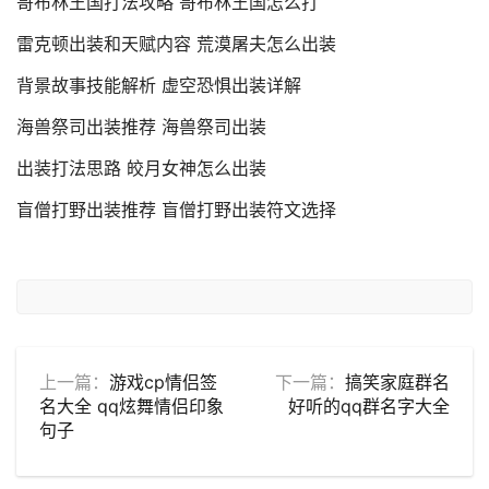
哥布林王国打法攻略 哥布林王国怎么打
雷克顿出装和天赋内容 荒漠屠夫怎么出装
背景故事技能解析 虚空恐惧出装详解
海兽祭司出装推荐 海兽祭司出装
出装打法思路 皎月女神怎么出装
盲僧打野出装推荐 盲僧打野出装符文选择
上一篇：
游戏cp情侣签
下一篇：
搞笑家庭群名
名大全 qq炫舞情侣印象
好听的qq群名字大全
句子