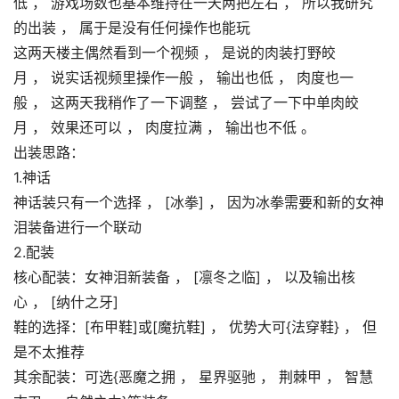
低 ， 游戏场数也基本维持在一天两把左右 ， 所以我研究
的出装 ， 属于是没有任何操作也能玩
这两天楼主偶然看到一个视频 ， 是说的肉装打野皎
月 ， 说实话视频里操作一般 ， 输出也低 ， 肉度也一
般 ， 这两天我稍作了一下调整 ， 尝试了一下中单肉皎
月 ， 效果还可以 ， 肉度拉满 ， 输出也不低 。
出装思路：
1.神话
神话装只有一个选择 ， [冰拳] ， 因为冰拳需要和新的女神
泪装备进行一个联动
2.配装
核心配装：女神泪新装备 ， [凛冬之临] ， 以及输出核
心 ， [纳什之牙]
鞋的选择：[布甲鞋]或[魔抗鞋] ， 优势大可{法穿鞋} ， 但
是不太推荐
其余配装：可选{恶魔之拥 ， 星界驱驰 ， 荆棘甲 ， 智慧