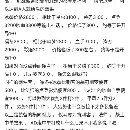
高 ， 近战蓝条职业能减速的都算是福利 ， 搭配冰拳 ， 可
以达到A人就给盾的效果
冰拳价格2800 ， 相比于星虫3100 ， 幕刃3100 ， 卢登
3200咳血3300等输出神话 ， 价格低了300 ， 约等于是开
局1-0
凛冬2600 ， 相比于幽梦2800 ， 血手3100 ， 锋刃
2900 ， 影焰3000 ， 价格也低了300左右 ， 约等于是开
局1-0
如果对面没点鞋而你点了 ， 相当于又赚了300 ， 约等于开
局1-0 ， 开局我就3-0 ， 你怎么跟我打？
同样的两件套 ， 凛冬+冰拳比刺客的幕刃幽梦便宜
500 ， 比法师的卢登影焰便宜800 ， 比战士的咳血血手便
宜1000 ， 可以做到大优势3件打2件 ， 平风2.5件打2
件 ， 劣势2件打2件 ， 大劣势也不会被拉下太多装备差
以上是装备的横向对比 ， 仅考虑对抗刺客 ， 法师 ， 战士
中单效果 ， AD走中单打皎月什么后果不用我多说了吧