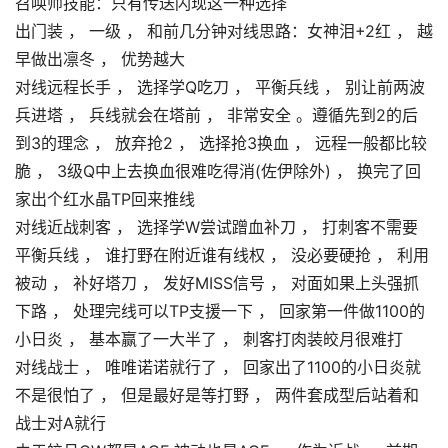
召唤师技能：只有传送闪现这一种选择
出门装 ， 一级 ， 和前几分钟对线思路：女神泪+2红 ， 越
早做出凛冬 ， 优势越大
对线远程长手 ， 选择学Q吃刀 ， 平衡兵线 ， 别让前两波
兵进塔 ， 兵线就会在塔前 ， 非常安全 。遵循先到2的后
到3的理念 ， 放弃抢2 ， 选择抢3换血 ， 远程一般都比较
脆 ， 3级Q中上去换血很难吃得消(佐伊除外) ， 换完了回
家出个红水晶TP回来推线
对线近战刺客 ， 选择学W尝试蹭血补刀 ， 打刺客不需要
平衡兵线 ， 谁打野在附近谁有线权 ， 没必要硬抢 ， 利用
被动 ， 补好塔刀 ， 发好MISS信号 ， 对面如果上头强抓
下路 ， 处理完线可以TP支援一下 ， 回家第一件做1100的
小日炎 ， 基本赢了一大半了 ， 刺客打肉装皎月很难打
对线战士 ， 唯唯诺诺就行了 ， 回家出了1100的小日炎就
不是很怕了 ， 但是最好是等打野 ， 两件套成型后站着和
战士对A就行